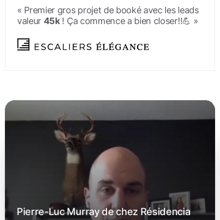
« Premier gros projet de booké avec les leads
valeur
45k
! Ça commence a bien closer!!💪 »
Pierre-Luc Murray de chez Résidencia