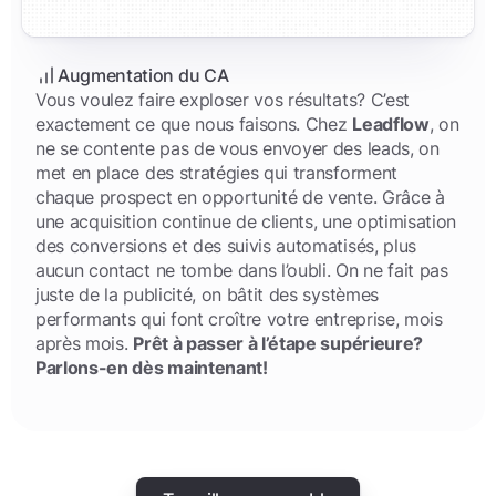
$
4
,
7
6
7
$
5
,
8
8
Augmentation du CA
9
$
6
,
9
Vous voulez faire exploser vos résultats? C’est
exactement ce que nous faisons. Chez
Leadflow
, on
$
7
,
ne se contente pas de vous envoyer des leads, on
met en place des stratégies qui transforment
$
8
,
chaque prospect en opportunité de vente. Grâce à
une acquisition continue de clients, une optimisation
$
9
,
des conversions et des suivis automatisés, plus
aucun contact ne tombe dans l’oubli. On ne fait pas
juste de la publicité, on bâtit des systèmes
performants qui font croître votre entreprise, mois
après mois.
Prêt à passer à l’étape supérieure?
Parlons-en dès maintenant!