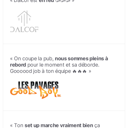
«
Dalcof est
en feu
🥳🥳🥳 »
« On coupe la pub,
nous sommes pleins à
rebord
pour le moment et sa déborde.
Goooood job à ton équipe 🔥🔥🔥 »
« Ton
set up marche vraiment bien
ça