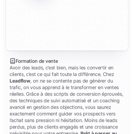
3
3
3
3
Statistiques
4
4
4
4
Nombre d'appels
Nombre de close
5
5
5
5
6
6
6
6
7
7
7
7
Formation de vente
8
8
8
8
Avoir des leads, c’est bien, mais les convertir en
clients, c’est ce qui fait toute la différence. Chez
9
9
9
9
Leadflow
, on ne se contente pas de générer du
trafic, on vous apprend à le transformer en ventes
réelles. Grâce à des scripts de conversion éprouvés,
des techniques de suivi automatisé et un coaching
avancé en gestion des objections, vous saurez
exactement comment guider vos prospects vers
0
l’achat sans pression ni hésitation. Moins de leads
perdus, plus de clients engagés et une croissance
0
1
prévisible pour votre entreprise.
Prêt à passer au