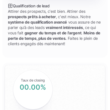
Qualification de lead
Attirer des prospects, c'est bien. Attirer des
prospects prêts à acheter
, c'est mieux. Notre
système de qualification avancé
vous assure de ne
parler qu’à des leads
vraiment intéressés
, ce qui
vous fait
gagner du temps et de l’argent
.
Moins de
perte de temps, plus de ventes.
Faites le plein de
clients engagés dès maintenant!
Taux de closing
0
0
.
0
0
%
1
1
1
1
2
2
2
2